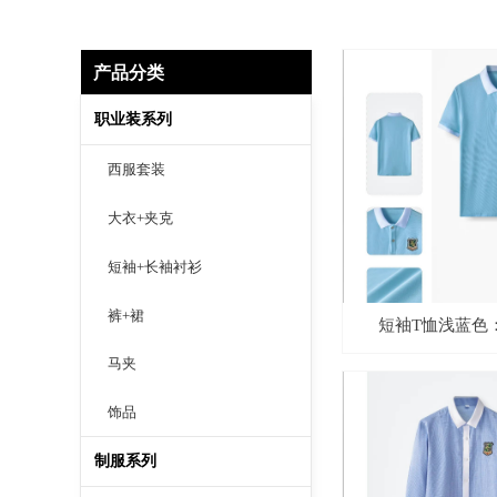
产品分类
职业装系列
西服套装
大衣+夹克
短袖+长袖衬衫
裤+裙
短袖T恤浅蓝色：X
马夹
饰品
制服系列